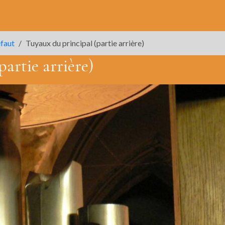
éfaut
Tuyaux du principal (partie arrière)
artie arrière)